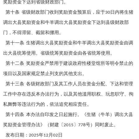
奖励资金下达到省级财政部门。
第十条
省级财政部门收到奖励资金预算后，应于
日内将生猪
30
调出大县奖励资金和牛羊调出大县奖励资金下达到县级财政部
门，不得滞留、截留和挪用。
第十一条
生猪调出大县奖励资金和牛羊调出大县奖励资金由调
出大县统筹使用。省级统筹奖励资金由各省统筹使用。
第十二条
奖励资金严禁用于建设政府性楼堂馆所等明令禁止的
项目以及国家规定禁止列支的其他支出。
第十三条
各级财政部门及其工作人员在资金分配、下达和管理
工作中存在违反本办法行为，以及其他滥用职权、玩忽职守、徇
私舞弊等违法行为的，依法追究相应责任。
第十四条
本办法自印发之日起施行。《生猪（牛羊）调出大县
奖励资金管理办法》（财建〔
〕
号）同时废止。
2015
778
发布日期：
年
月
日
2025
12
02