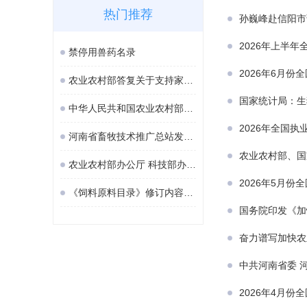
热门推荐
孙巍峰赴信阳市
2026年上半
禁停用兽药名录
2026年6月份
农业农村部答复关于支持家庭农场与农民专业合作社参与财政支农项目申报助力农业现代化建设的建议
国家统计局：生
中华人民共和国农业农村部公告 第1041号
2026年全国
河南省畜牧技术推广总站发布畜禽生产汛期防灾救灾技术指南
农业农村部、国
农业农村部办公厅 科技部办公厅 中国科协办公厅关于加强农业科普工作的意见（摘要）
2026年5月份
《饲料原料目录》修订内容（农业农村部公告第1028号）
国务院印发《加
奋力谱写加快农
中共河南省委 
2026年4月份