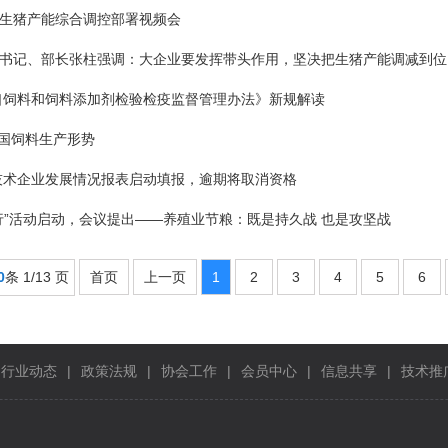
生猪产能综合调控部署视频会
书记、部长张柱强调：大企业要发挥带头作用，坚决把生猪产能调减到位
出口饲料和饲料添加剂检验检疫监督管理办法》新规解读
全国饲料生产形势
新技术企业发展情况报表启动填报，逾期将取消资格
行”活动启动，会议提出——养殖业节粮：既是持久战 也是攻坚战
0
条 1/13 页
首页
上一页
1
2
3
4
5
6
行业动态
|
政策法规
|
协会工作
|
会员中心
|
信息共享
|
技术推